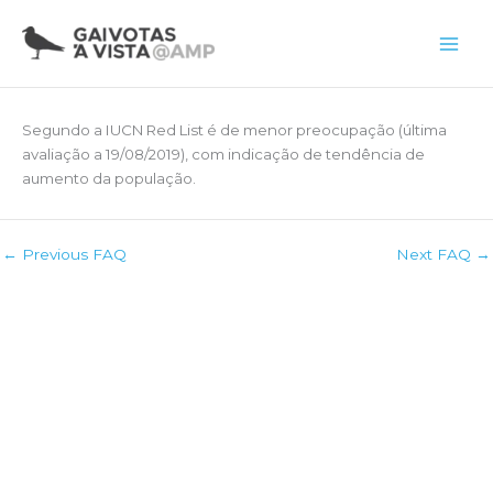
Skip
to
Main
content
Men
Segundo a IUCN Red List é de menor preocupação (última
avaliação a 19/08/2019), com indicação de tendência de
aumento da população.
←
Previous FAQ
Next FAQ
→