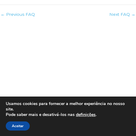
←
Previous FAQ
Next FAQ
→
Usamos cookies para fornecer a melhor experiência no nosso
site.
Copyright © 2026 Gaivotas à Vista na AMP
Pode saber mais e desativá-los nas
definições
.
Aceitar