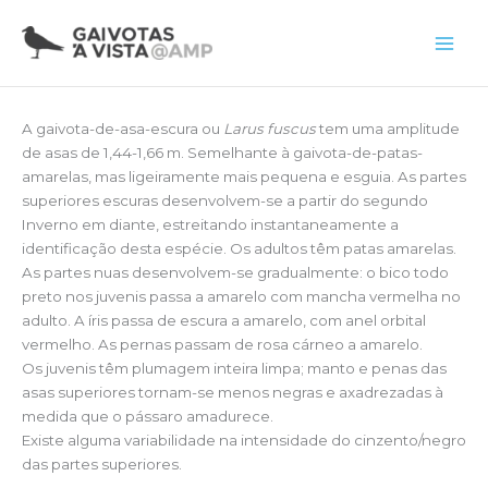
Skip
to
Main
content
Men
A gaivota-de-asa-escura ou
Larus fuscus
tem uma amplitude
de asas de 1,44-1,66 m. Semelhante à gaivota-de-patas-
amarelas, mas ligeiramente mais pequena e esguia. As partes
superiores escuras desenvolvem-se a partir do segundo
Inverno em diante, estreitando instantaneamente a
identificação desta espécie. Os adultos têm patas amarelas.
As partes nuas desenvolvem-se gradualmente: o bico todo
preto nos juvenis passa a amarelo com mancha vermelha no
adulto. A íris passa de escura a amarelo, com anel orbital
vermelho. As pernas passam de rosa cárneo a amarelo.
Os juvenis têm plumagem inteira limpa; manto e penas das
asas superiores tornam-se menos negras e axadrezadas à
medida que o pássaro amadurece.
Existe alguma variabilidade na intensidade do cinzento/negro
das partes superiores.