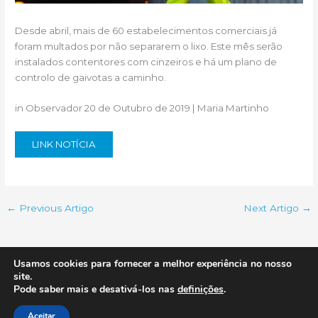
Desde abril, mais de 60 estabelecimentos comerciais já
foram multados por não separarem o lixo. Este mês serão
instalados contentores com cinzeiros e há um plano de
controlo de gaivotas a caminho.
in Observador 20 de Outubro de 2019 | Maria Martinho
LINK NOTÍCIA
←
Previous Artigo
Next Artigo
→
Usamos cookies para fornecer a melhor experiência no nosso
site.
Copyright © 2026 Gaivotas à Vista na AMP
Pode saber mais e desativá-los nas
definições
.
Aceitar